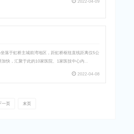
2022-04-09
心坐落于虹桥主城前湾地区，距虹桥枢纽直线距离仅5公
快，汇聚于此的10家医院、1家医技中心内...
2022-04-08
下一页
末页